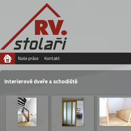
Úvod
Naše práce
Kontakt
Interierové dveře a schodiště