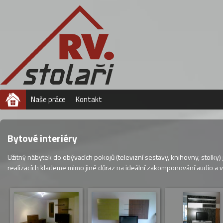
Úvod
Naše práce
Kontakt
Bytové interiéry
Užitný nábytek do obývacích pokojů (televizní sestavy, knihovny, stolky)
realizacích klademe mimo jiné důraz na ideální zakomponování audio a vi